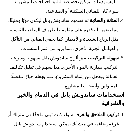
والمستودعات. يمكن تخصيصه لتلبية احتياجات المشروع
سواء كان للمباني السكنية أو الصناعية.
المتانة والصلابة
تم تصميم ساندوتش بانل ليكون قويًا ومتينًا،
مما يضمن له قدرة على مقاومة الظروف المناخية القاسية
مثل الرياح الشديدة والأمطار. كما يحمي المباني من التآكل
والعوامل الجوية الأخرى، مما يزيد من عمر المنشآت.
سهولة التركيب
تتميز ألواح ساندوتش بانل بسهولة وسرعة
التركيب مقارنة بالمواد الأخرى. هذا يسهم في تقليل تكاليف
العمالة ويعجل من إتمام المشروع، مما يجعله خيارًا مفضلًا
للمقاولين وأصحاب المشاريع.
استخدامات ساندوتش بانل في الدمام والخبر
والشرقية
تركيب الملاحق والغرف
سواء كنت تبني ملحقًا في منزلك أو
غرفة إضافية في منشأتك، يمكن استخدام ساندوتش بانل