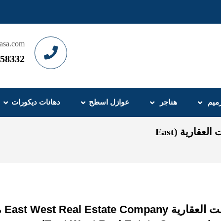
asa.com
58332
ميم
هناجر
عوازل اسطح
دهانات ديكورات
مشروع أعمال المظلات - شركة إي إيست ويست العقارية (East
مشر