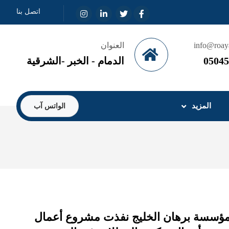
اتصل بنا
info@roay
العنوان
05045
الدمام - الخبر -الشرقية
المزيد
الواتس آب
وع أعمال المظلات - شركة إي إيست ويست العقارية East West Real Estate Company مؤسسة برهان الخليج نفذت مشروع أعمال