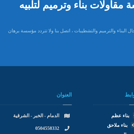
قاولات بناء وترميم لتلبيه
ل البناء والترميم والتشطيبات ، اتصل بنا ولا تتردد مؤسسة برهان
ابط
العنوان
بناء عظم
الدمام - الخبر - الشرقية
بناء ملاحق
0504558332